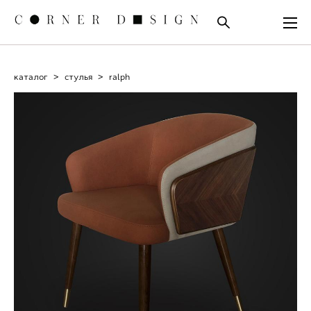
каталог
>
стулья
>
ralph