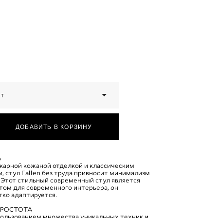
ет
ДОБАВИТЬ В КОРЗИНУ
Ь
икарной кожаной отделкой и классическим
, стул Fallen без труда привносит минимализм
 Этот стильный современный стул является
том для современного интерьера, он
гко адаптируется.
ПРОСТОТА
спользованием множества уникальных техник и