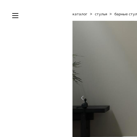
каталог
>
стулья
>
барные сту