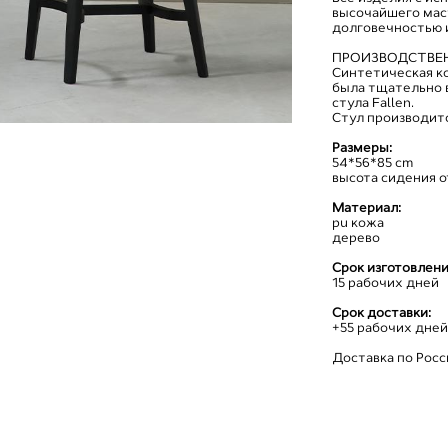
высочайшего мас
долговечностью 
ПРОИЗВОДСТВЕ
Cинтетическая ко
была тщательно 
стула Fallen.
Стул производитс
Размеры:
54*56*85 cm
высота сидения о
Материал:
pu кожа
дерево
Cрок изготовлени
15 рабочих дней
Срок доставки:
+55 рабочих дне
Доставка по Росси