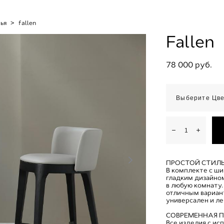
лья
>
fallen
Fallen
78 000 pуб.
Выберите Цв
ПРОСТОЙ СТИЛ
В комплекте с ш
гладким дизайном
в любую комнату.
отличным вариан
универсален и ле
СОВРЕМЕННАЯ 
Все изделия с и