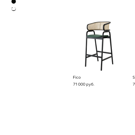
Fico
S
71 000 pуб.
7