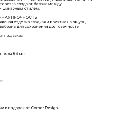
терства создают баланс между
и шикарным стилем.
ННАЯ ПРОЧНОСТЬ
жаная отделка гладкая и приятна на ощупь,
выбрана для сохранения долговечности
я под заказ.
т пола 64 сm
я:
й
и в подарок от Corner Design.